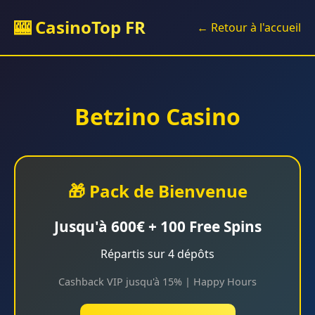
🎰 CasinoTop FR
← Retour à l'accueil
Betzino Casino
🎁 Pack de Bienvenue
Jusqu'à 600€ + 100 Free Spins
Répartis sur 4 dépôts
Cashback VIP jusqu'à 15% | Happy Hours