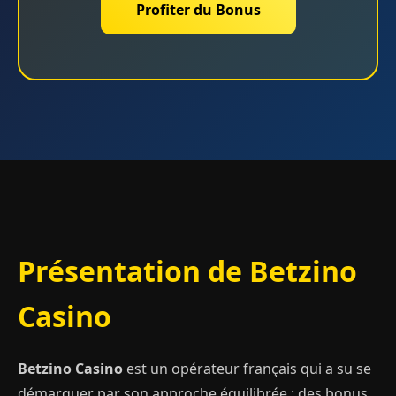
Profiter du Bonus
Présentation de Betzino
Casino
Betzino Casino
est un opérateur français qui a su se
démarquer par son approche équilibrée : des bonus