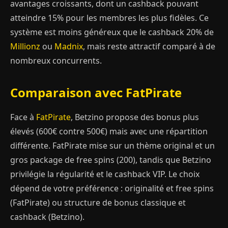
avantages croissants, dont un cashback pouvant
atteindre 15% pour les membres les plus fidèles. Ce
système est moins généreux que le cashback 20% de
Millionz
ou
Madnix
, mais reste attractif comparé à de
nombreux concurrents.
Comparaison avec FatPirate
Face à
FatPirate
, Betzino propose des bonus plus
élevés (600€ contre 500€) mais avec une répartition
différente. FatPirate mise sur un thème original et un
gros package de free spins (200), tandis que Betzino
privilégie la régularité et le cashback VIP. Le choix
dépend de votre préférence : originalité et free spins
(FatPirate) ou structure de bonus classique et
cashback (Betzino).