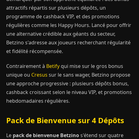
attractifs répartis sur plusieurs dépôts, un
programme de cashback VIP, et des promotions
régulières comme les Happy Hours. Lancé pour offrir
une alternative crédible aux géants du secteur,
Betzino s'adresse aux joueurs recherchant régularité
et fidélité récompensée.
Contrairement à
Betify
qui mise sur le gros bonus
unique ou
Cresus
sur le sans wager, Betzino propose
une approche progressive : plusieurs dépôts bonus,
cashback croissant selon le niveau VIP, et promotions
hebdomadaires régulières.
Pack de Bienvenue sur 4 Dépôts
Le
pack de bienvenue Betzino
s'étend sur quatre